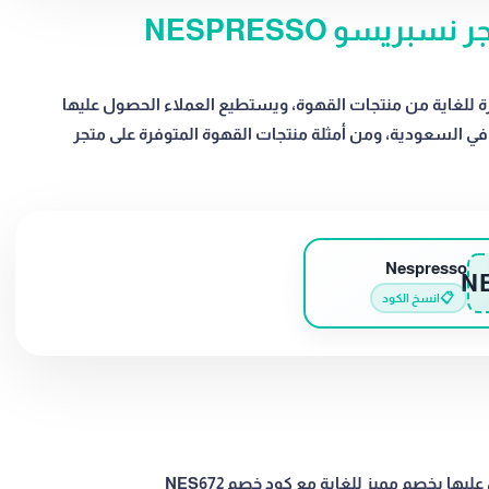
ريسو NESPRESSO
ريسو NESPRESSO تشكيلة مميزة للغاية من منتجات القهوة، ويستطيع العملاء الحصول عليها
مات خيالية مع كود خصم NES672 المتاح في السعودية، ومن أمثلة منتجات القهوة المتوفرة على متجر
Nespresso
N
📋
انسخ الكود
ها بخصم مميز للغاية مع كود خصم NES672