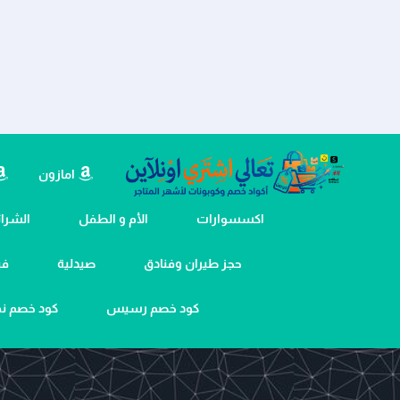
امازون
اكسسوارات
الأم و الطفل
الشرائح
حجز طيران وفنادق
صيدلية
في
كود خصم رسيس
كود خصم 