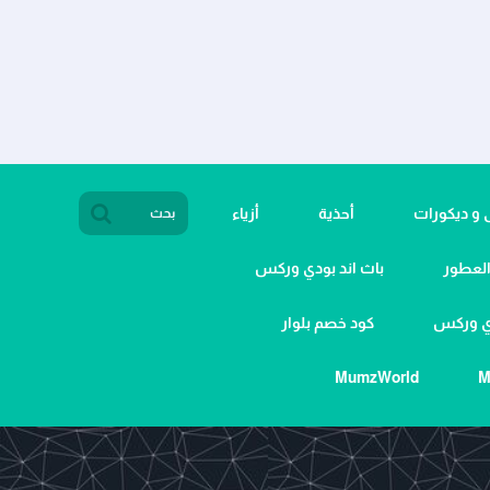
ى و ديكورات
أحذية
أزياء
لعطور
باث اند بودي وركس
دي وركس
كود خصم بلوار
MumzWorld
M