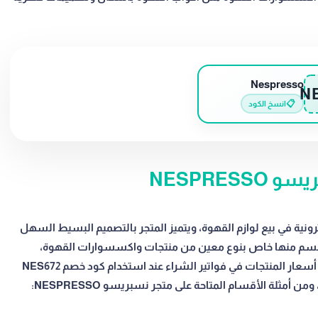
Nespresso
N
📋
انسخ الكود
NESPRES
هر المتاجر الإلكترونية في بيع لوازم القهوة، ويتميز المتجر بالتصميم البسيط السهل
ل قسم منها خاص بنوع معين من منتجات واكسسوارات القهوة،
بالإضافة إلى إمكانية الحصول على خصومات مذهلة من أسعار المنتجات في فواتير الشراء عند استخدام كود خصم NES672
أمثلة الأقسام المتاحة على متجر نسبريسو NESPRESSO: