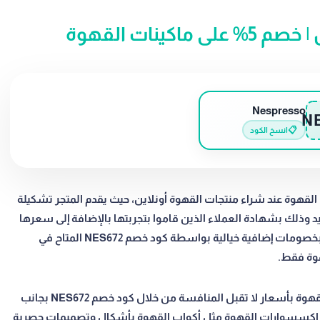
Nespresso
N
📋
انسخ الكود
N الخيار الأمثل لمحبي القهوة عند شراء منتجات القهوة أونلاين، حيث يقدم المتجر تشكيلة
يد وذلك بشهادة العملاء الذين قاموا بتجربتها بالإضافة إلى سعرها
الخيالي على المتجر، ويمكن للمتسوقين الحصول عليها بخصومات إضافية خيالية بواسطة كود خصم NES672 المتاح في
هوة فقط.
بل يمكن للمتسوقين من خلاله شراء أحدث ماكينات القهوة بأسعار لا تقبل المنافسة من خلال كود خصم NES672 بجانب
من اكسسوارات القهوة مثل أكواب القهوة بأشكال وتصميمات حصرية