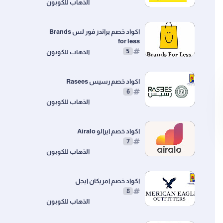
اكواد خصم براندز فور لس Brands
for less
5
اكواد خصم رسيس Rasees
6
اكواد خصم ايرالو ‎ Airalo
7
اكواد خصم امريكان ايجل
8