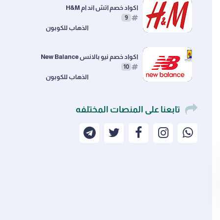
اكواد خصم اتش اند ام H&M
9
اكواد خصم نيو بالانس New Balance
10
تابعنا على المنصات المختلفه