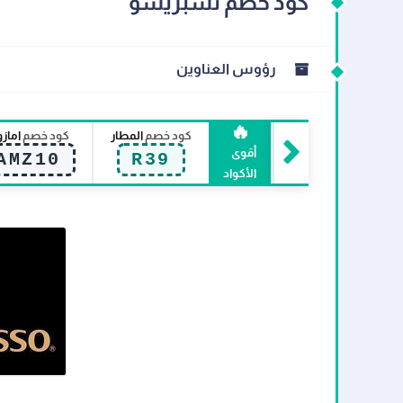
كود خصم نسبريسو
رؤوس العناوين
🔥
كود خصم
المطار
كود خصم
اماز
أقوى
AMZ10
R39
الأكواد