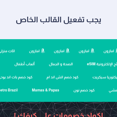
يجب تفعيل القالب الخاص
امازون
امازون
امازون
امازون
اثاث منزل
 الإلكترونية eSIM
الصحة و الجمال
ألعاب أطفال
ا
كتوريا سيكريت
كود خصم اتش اند ام
كود خصم باث اند بو
نمشي
كود خصم نون
Mamas & Papas
etro Brazil
اكواد خصومات علي كيفك !