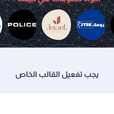
جولد سينت
يوسك
جويل
يجب تفعيل القالب الخاص