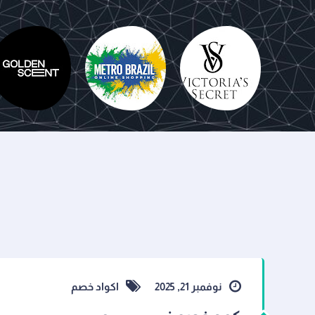
باث اند بودي
فيكتوريا
Mumz
وركس
سيكريت
Metro Brazil
نوفمبر 21, 2025
اكواد خصم