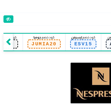
ون
كود خصم
إيسيفن
كود خصم
جوميا
كود خصم
سي
EP15
JUMIA20
ESV15