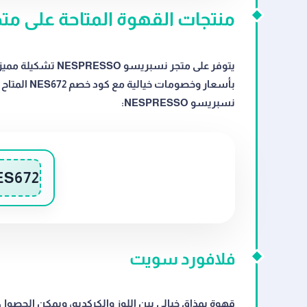
منتجات القهوة المتاحة على متجر نسب
يتوفر على متجر نسب
بأسعار وخصو
نسبريسو NESPRESSO:
ES672
فلافورد سويت
قهوة بمذاق خيالي بين اللوز والكركديه، ويمكن الحصول علي