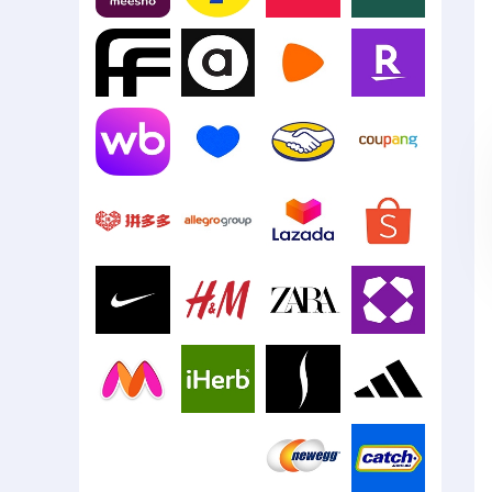
Meesho
Flipkart
Digikala
Blink
Farfetch
ASOS
Zalando
Rakuten
Mercado
Wildberries
Ozon
Libre
Coupang
Pinduoduo
Allegro
Lazada
Shopee
Nike
H&M
Zara
Wayfair
Myntra
iHerb
Sephora
Adidas