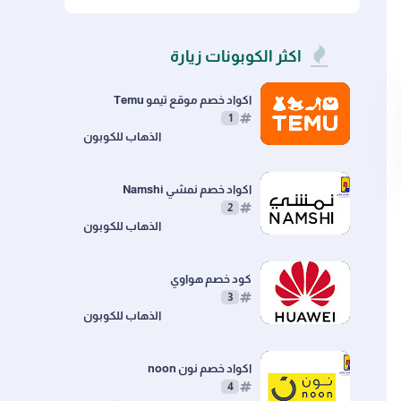
Newegg
Catch
اكثر الكوبونات زيارة
اكواد خصم موقع تيمو Temu
1
اكواد خصم نمشي Namshi
2
كود خصم هواوي
3
اكواد خصم نون noon
4