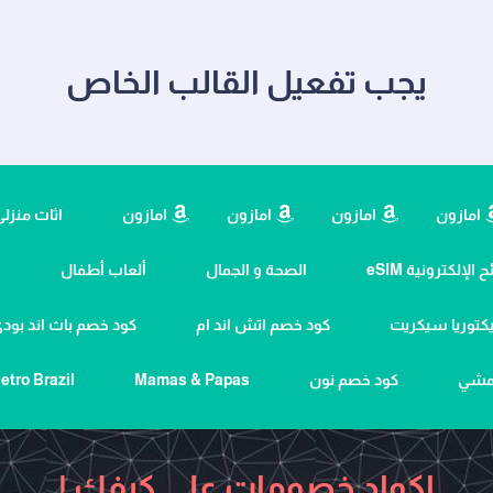
يجب تفعيل القالب الخاص
امازون
امازون
امازون
امازون
اثاث منزل
 الإلكترونية eSIM
الصحة و الجمال
ألعاب أطفال
ا
كتوريا سيكريت
كود خصم اتش اند ام
كود خصم باث اند بو
نمشي
كود خصم نون
Mamas & Papas
etro Brazil
اكواد خصومات علي كيفك !