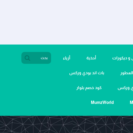
ى و ديكورات
أحذية
أزياء
لعطور
باث اند بودي وركس
دي وركس
كود خصم بلوار
MumzWorld
M