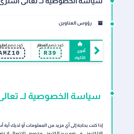
سياسة الخصوصية لــ تعالى أشترى 
رؤوس العناوين
🔥
كود خصم
المطار
كود خصم
اماز
أقوى
AMZ10
R39
الأكواد
سياسة الخصوصية لــ تعالى 
إذا كنت بحاجة إلى أي مزيد من المعلومات أو لديك أية أ
الإلكتروني في ضع بريد الكتروني مخصص للاتصال لا ت