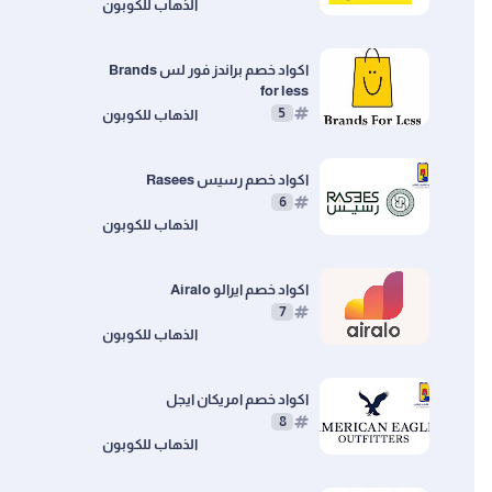
اكواد خصم براندز فور لس Brands
for less
5
اكواد خصم رسيس Rasees
6
اكواد خصم ايرالو ‎ Airalo
7
اكواد خصم امريكان ايجل
فورا
كود خصم
شي ان
كود خصم
نايكي
كود خص
8
S30
NIKE20
SHEIN50
S