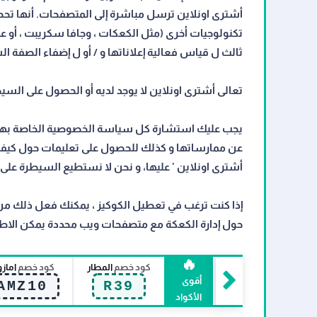
أشترى اونلاين ترسل مباشرة إلى المتصفحات. أنها تحصل 
تكنولوجيات أخرى (مثل الكعكات ، وجافا سكريبت ، أو
ثالث ل قياس فعالية إعلاناتها و / أو ل إضفاء الصفة ال
تعالى أشترى اونلاين لا يوجد لديه أو الحصول على الس
يجب عليك استشارة كل سياسة الخصوصية الخاصة بهذه ا
عن ممارساتها و كذلك للحصول على تعليمات حول كيفي
أشترى اونلاين ' عليها، و نحن لا نستطيع السيطرة على 
إذا كنت ترغب في تعطيل الكوكيز ، يمكنك فعل ذلك من 
حول إدارة الكعكة مع متصفحات ويب محددة يمكن الاطلاع 
🔥
كود خصم
المطار
كود خصم
اماز
أقوى
AMZ10
R39
الأكواد