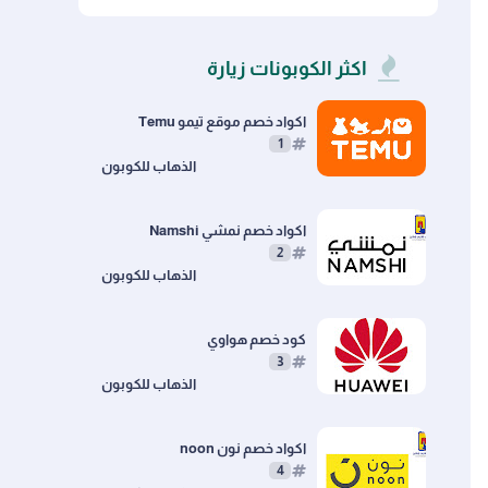
Newegg
Catch
اكثر الكوبونات زيارة
اكواد خصم موقع تيمو Temu
1
اكواد خصم نمشي Namshi
2
كود خصم هواوي
3
اكواد خصم نون noon
4