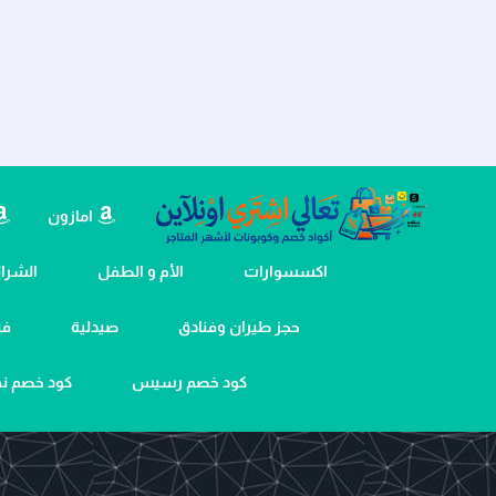
امازون
اكسسوارات
الأم و الطفل
الشرائح
حجز طيران وفنادق
صيدلية
في
كود خصم رسيس
كود خصم 