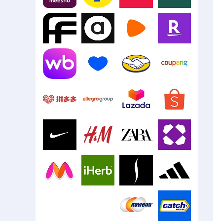
Meesho
Flipkart
Digikala
Blink
Farfetch
ASOS
Zalando
Rakuten
Mercado
Wildberries
Ozon
Libre
Coupang
Pinduoduo
Allegro
Lazada
Shopee
Nike
H&M
Zara
Wayfair
Myntra
iHerb
Sephora
Adidas