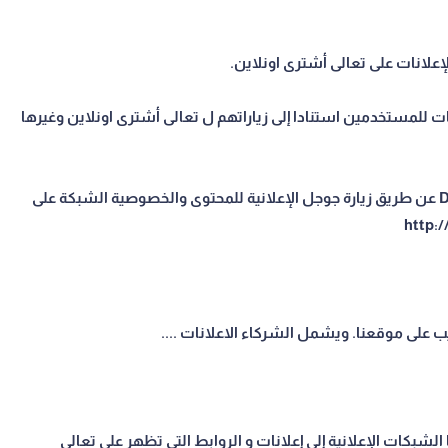
إعلانات على تعالى أشترى اونلاين.
ت للمستخدمين استنادا إلى زياراتهم ل تعالى أشترى اونلاين وغيرها
. :: يجوز للمستخدمين اختيار عدم استخدام الكوكيز DART عن طريق زيارة جوجل الإعلانية للمحتوى والخصوصية الشبكة على
 على موقعنا. ويشمل الشركاء الاعلانات ....
الشبكات الإعلانية إلى إعلانات و الروابط التي تظهر على تعالى