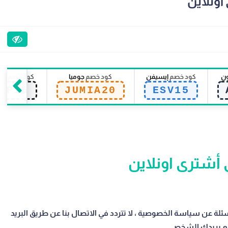
اونلاين
ون
كود خصم
إيسيفن
كود خصم
جوميا
كود خصم
سي
EP15
JUMIA20
ESV15
أشترى اونلاين
سئلة عن سياسة الخصوصية ، لا تتردد في الاتصال بنا عن طريق البريد
ضع بريدك الشخصي .