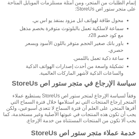
إتمام الطلبات من المتجر، ومن أمثلة مستلزمات الموبايل المتاحة
على متجر ستور اص StoreUs:
محول طاقة لهواتف ابل مزود بمنفذ يو اس بي.
سماعة لاسلكية تعمل بالبلوتوث متوفرة بخصم مذهل
مع كود خصم r28.
باور بانك صغير الحجم متوفر باللون الأسود وبسعر
حصري.
ساعة ذكية تعمل باللمس.
تشكيلة واسعة من أحدث إصدارات الهواتف الذكية
والساعات الذكية لأشهر الماركات العالمية.
سياسة الإرجاع في متجر ستور اص StoreUs
وفقاً لسياسة الإرجاع لمتجر ستور اص StoreUs يستطيع عملاء
المتجر إرجاع المنتجات التي تم استلامها خلال فترة السماح التي
أقرها المتجر، على العلم أن فترة السماح لا تتعدى أسبوعين، ولكن
يجب أن تكون هذه المنتجات في عبوتها الأصلية وغير مستخدمة، كما
يجب ألا تكون من المنتجات المستثناة من خدمة الإرجاع.
خدمة عملاء متجر ستور اص StoreUs