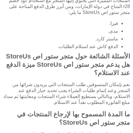
المنتجات المميزة التي يحتوي إليها المتجر مع استخدام كود خصم
r28 المتاح في دولة الإمارات، ومن أبرز طرق الدفع المتاحة على
متجر ستور اص StoreUs ما يلي:
فيزا.
مدى.
ماستر كارد.
الدفع كاش عند استلام الطلبات.
الأسئلة الشائعة حول متجر ستور اص StoreUs
هل يدعم متجر ستور اص StoreUs ميزة الدفع
عند الاستلام؟
نعم بإمكان المتسوقين طلب المنتجات التي يريدون شرائها من
المتجر وعند إتمام طلبات الشراء يجب تحديد خيار الدفع عند
الاستلام، وبالتالي يستطيع العملاء شراء المنتجات ومعاينتها ثم سداد
مبلغ الفاتورة المطلوب نقداً عند الاستلام.
ما المدة المسموح بها لإرجاع المنتجات في
متجر ستور اص StoreUs؟