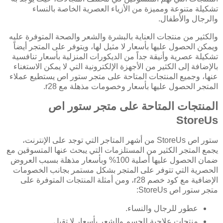
تشكيلة متنوعة ومميزة من الأزياء العصرية الخاصة بالنساء
والرجال والأطفال.
والكثير من منتجات العناية بالبشرة والشعر والصحة المتوفرة عليه
ويمكن الحصول عليها بأسعار لا مثيل لها، ويتوفر على المتجر أيضاً
تشكيلة عصرية وأنيقة جداً من الديكورات المنزلية بأسعار تنافسية
بالإضافة إلى الكثير من الأجهزة الإلكترونية التي لا يمكن الاستغناء
عنها، وجميع المنتجات المتاحة على متجر ستور اص يستطيع عملاء
المتجر الحصول عليها بأسعار وخصومات مذهلة مع r28.
المنتجات المتاحة على متجر ستور اص
StoreUs
ستور اص StoreUs من أشهر المتاجر التي توجد على الإنترنت،
يجمع المتجر الكثير من المستلزمات التي يبحث عنها المتسوقين مع
ضمان الحصول عليها أصلية 100% وبأسعار مذهلة بسبب العروض
الحصرية التي تتوفر على المتجر بشكل مستمر بجانب الخصومات
الإضافية مع كود خصم r28، ومن أمثلة المنتجات المتوفرة على
متجر ستور اص StoreUs:
عطور للرجال والنساء.
منتجات علاجية للجسم والشعر بأسعار لا تقبل