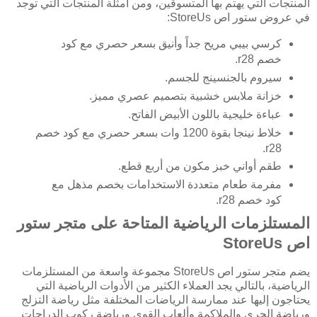
المنتجات التي يهتم بها المتسوقين، ومن أمثلة المنتجات التي توجد
في عروض ستور اص StoreUs:
كرسي بيبي مريح جداً وأنيق بسعر حصري مع كود
خصم r28.
سيروم بالجنسينج للجسم.
خزانة ملابس خشبية بتصميم عصري مميز.
عباءة خليجية باللون الأبيض الفاتح.
خلاط نينجا بقوة 1200 وات بسعر حصري مع كود خصم
r28.
طقم أواني خبز مكون من أربع قطع.
مفرمة طعام متعددة الاستخدامات بخصم مذهل مع
كود خصم r28.
المستلزمات الرياضية المتاحة على متجر ستور
اص StoreUs
يضم متجر ستور اص StoreUs مجموعة واسعة من المستلزمات
الرياضية، بالتالي يجد العملاء الكثير من الأدوات الرياضية التي
يحتاجون إليها عند ممارسة الرياضات المختلفة مثل رياضة التزلج
ورياضة الجري والملاكمة وألعاب القوى ورياضة ركوب الدراجات