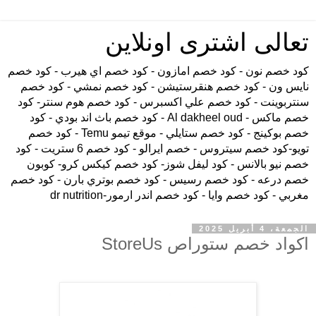
تعالى اشترى اونلاين
كود خصم نون - كود خصم امازون - كود خصم اي هيرب - كود خصم
نايس ون - كود خصم هنقرستيشن - كود خصم نمشي - كود خصم
سنتربوينت - كود خصم علي اكسبرس - كود خصم هوم سنتر- كود
خصم ماكس - Al dakheel oud - كود خصم باث اند بودي - كود
خصم بوكينج - كود خصم ستايلي - موقع تيمو Temu - كود خصم
تويو-كود خصم سيتروس - خصم ايرالو - كود خصم 6 ستريت - كود
خصم نيو بالانس - كود ليفل شوز- كود خصم كيكس كرو- كوبون
خصم درعه - كود خصم رسيس - كود خصم بوتري بارن - كود خصم
مغربي - كود خصم وايا - كود خصم اندر ارمور-dr nutrition
الجمعة، 4 أبريل 2025
اكواد خصم ستوراص StoreUs