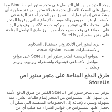
يوجد العديد من وسائل التواصل على متجر ستور اص StoreUs مما
يسهل على العملاء الاتصال بخدمة عملاء ستور اص عند مواجهة أي
مشكلة في إتمام عمليات التسوق من المتجر أو عند الرغبة في
الاستفسار عن العروض والخصومات الإضافية التي يوفرها المتجر
على المنتجات التي تتوفر به مع كود خصم r28، وسوف يتم الرد
على العملاء في وقت سريع جداً، ومن أبرز طرق التواصل المتاحة
على متجر ستور اص StoreUs:
بريد استور اص الإلكتروني لاستقبال الشكاوى
والاستفسارات wecare@storeus.com
المواقع الرسمية لمتجر ستور اص StoreUs على مواقع
التواصل الاجتماعي فيسبوك وانستقرام ويوتيوب وتويتر
ولينكد إن.
طرق الدفع المتاحة على متجر ستور اص
StoreUs
يتوفر على متجر ستور اص StoreUs الكثير من طرق الدفع الآمنة
التي تسهل على المتسوقين من المتجر إتمام طلبات الشراء منه
بسهولة ويسر، بالإضافة إلى الخصومات المدهشة التي يمكن أن
يحصل عليها المتسوقين في فواتير الشراء عند طلب أي من