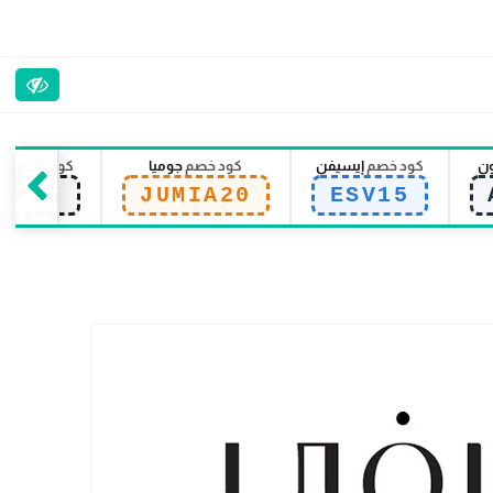
ون
كود خصم
إيسيفن
كود خصم
جوميا
كود خصم
سي
EP15
JUMIA20
ESV15