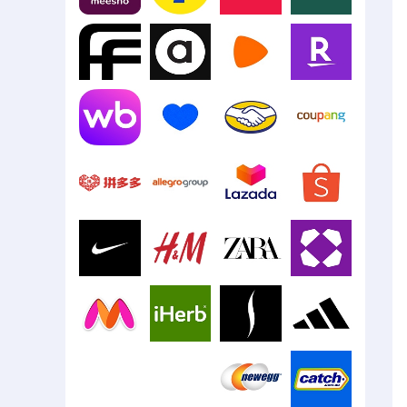
Meesho
Flipkart
Digikala
Blink
Farfetch
ASOS
Zalando
Rakuten
Mercado
Wildberries
Ozon
Libre
Coupang
Pinduoduo
Allegro
Lazada
Shopee
Nike
H&M
Zara
Wayfair
Myntra
iHerb
Sephora
Adidas