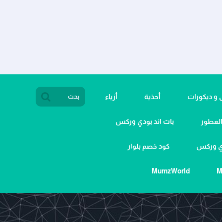
ى و ديكورات
أحذية
أزياء
لعطور
باث اند بودي وركس
دي وركس
كود خصم بلوار
MumzWorld
M