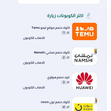
Newegg
Catch
اكثر الكوبونات زيارة
اكواد خصم موقع تيمو Temu
1
اكواد خصم نمشي Namshi
2
كود خصم هواوي
3
اكواد خصم نون noon
4