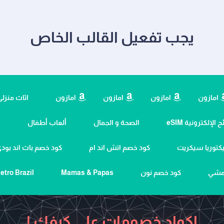
يجب تفعيل القالب الخاص
امازون
امازون
امازون
امازون
اثاث منزل
 الإلكترونية eSIM
الصحة و الجمال
ألعاب أطفال
ا
كتوريا سيكريت
كود خصم اتش اند ام
كود خصم باث اند بو
نمشي
كود خصم نون
Mamas & Papas
etro Brazil
اكواد خصومات علي كيفك !