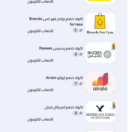
اكواد خصم براندز فور لس Brands
for less
5
اكواد خصم رسيس Rasees
6
اكواد خصم ايرالو ‎ Airalo
7
اكواد خصم امريكان ايجل
8