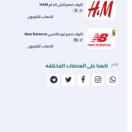
اكواد خصم اتش اند ام H&M
9
اكواد خصم نيو بالانس New Balance
10
تابعنا على المنصات المختلفه