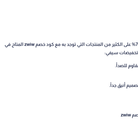
يتوفر على متجر سيفي Sivvi خصومات تصل لأكثر من 70% على الكثير من المنتجات التي توجد به مع كود خصم zwiw المتاح في
ي تخفيضات سيفي:
اوم للصدأ.
م أنيق جداً.
zwi