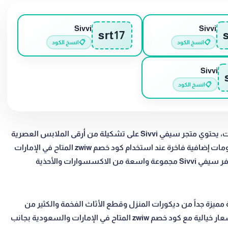
Sivvi
Sivvi
srt17
📋
📋
انسخ الكود
انسخ الكود
Sivvi
📋
انسخ الكود
سيفي Sivvi وجهتك الأولى للموضة للتسوق عبر الانترنت، يحتوي متجر سيفي Sivvi على تشكيلة من أرقى الملابس العصرية
لأشهر الماركات العالمية بأسعار مناسبة للجميع وخصومات إضافية فاخرة عند استخدام كود خصم zwiw المتاح في الإمارات
والسعودية في إتمام عمليات الشراء من المتجر، كما يوفر سيفي Sivvi مجموعة واسعة من الاكسسوارات والأحذية
ميزة جداً من ديكورات المنزل وقطع الأثاث الفخمة والكثير من
المنتجات الأخرى المتوفرة به، ويمكن الحصول عليها بأسعار خيالية مع كود خصم zwiw المتاح في الإمارات والسعودية بجانب