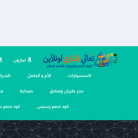
امازون
اكسسوارات
الأم و الطفل
الشرائح
حجز طيران وفنادق
صيدلية
في
كود خصم رسيس
كود خصم 