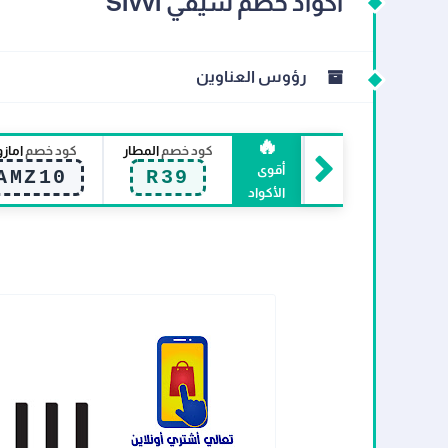
اكواد خصم سيفي Sivvi
رؤوس العناوين
🔥
كود خصم
المطار
كود خصم
اماز
أقوى
AMZ10
R39
الأكواد