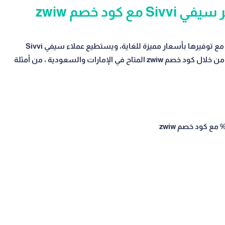
كود خصم zwiw
يحتوي متجر سيفي Sivvi على العديد من أدوات المطبخ مع توفيرها بأسعار مميزة للغاية، ويستطيع عملاء سيفي Sivvi
الشراء منها أونلاين والحصول عليها بخصومات مذهلة من خلال كود خصم zwiw المتاح في الإمارات والسعودية ، من أمثلة