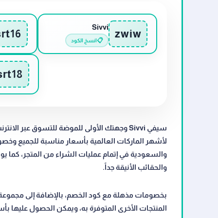
Sivvi
srt16
zwiw
📋
انسخ الكود
srt18
والحقائب الأنيقة جداً.
بخصومات مذهلة مع كود الخصم، بالإضافة إلى مجموعة م