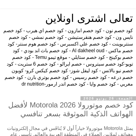
تعالى اشترى اونلاين
كود خصم نون - كود خصم امازون - كود خصم اي هيرب - كود خصم
نايس ون - كود خصم هنقرستيشن - كود خصم نمشي - كود خصم
سنتربوينت - كود خصم علي اكسبرس - كود خصم هوم سنتر- كود
خصم ماكس - Al dakheel oud - كود خصم باث اند بودي - كود
خصم بوكينج - كود خصم ستايلي - موقع تيمو Temu - كود خصم
تويو-كود خصم سيتروس - خصم ايرالو - كود خصم 6 ستريت - كود
خصم نيو بالانس - كود ليفل شوز- كود خصم كيكس كرو- كوبون
خصم درعه - كود خصم رسيس - كود خصم بوتري بارن - كود خصم
مغربي - كود خصم وايا - كود خصم اندر ارمور-dr nutrition
الجمعة، 26 يونيو 2026
كود خصم موتورولا Motorola 2026 لأفضل
الهواتف الذكية الموثوقة بسعر تنافسي
يمثل Motorola موتورولا خياراً أول لا يُنافَس في مجال إلكترونيات
وهواتف لملايين العملاء في المنطقة العربية والعالم. تأسس عام