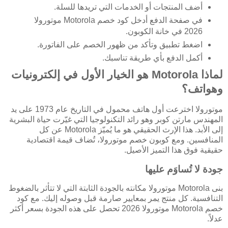
أضف المنتجات أو الخدمات التي تريدها للسلة.
في صفحة الدفع أدخل كود خصم Motorola موتورولا
2026 في خانة الكوبون.
اضغط تطبيق وتأكد من ظهور الخصم على الفاتورة.
أكمل الدفع بأي طريقة تناسبك.
لماذا Motorola هو الخيار الأول في إلكترونيات
وهواتف؟
موتورولا اخترعت أول هاتف محمول في التاريخ عام 1973 على يد
المهندس مارتن كوبر وهو رائد التكنولوجيا التي غيّرت حياة البشرية
إلى الأبد. هذا الإرث الحقيقي هو ما يُميّز Motorola عن كل
المنافسين. ومع كوبون خصم موتورولا، تُضاف قيمة اقتصادية
حقيقية فوق هذا التميز الأصيل.
جودة لا تُساوَم عليها
بنى Motorola موتورولا مكانته بالجودة الثابتة التي لا تتأثر بالضغوط
التنافسية. كل منتج يمر بمعايير صارمة قبل وصوله إليك. مع كود
خصم Motorola موتورولا 2026 تحصل على هذه الجودة بسعر أكثر
عدلاً.