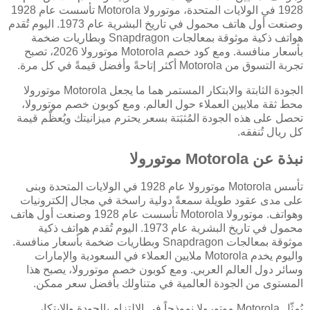
1928 في الولايات المتحدة، موتورولا Motorola تأسست عام 1928
وصنعت أول هاتف محمول في تاريخ البشرية عام 1973. اليوم تُقدم
هواتف ذكية موثوقة بمعالجات Snapdragon وبطاريات ضخمة
بأسعار منافسة. ومع كود خصم Motorola موتورولا 2026، تصبح
تجربة التسوق من Motorola أكثر إتاحةً وأفضل قيمةً في كل مرة.
الجودة الثابتة والابتكار المستمر هما ما يجعل Motorola موتورولا
محط ثقة ملايين العملاء حول العالم. ومع كوبون خصم موتورولا،
تحصل على هذه الجودة المُثبَتة بسعر يحترم ميزانيتك ويُعظّم قيمة
كل ريال تُنفقه.
نبذة عن Motorola موتورولا
تأسس Motorola موتورولا عام 1928 في الولايات المتحدة وبنى
على مدى عقود طويلة سمعةً دولية راسخة في مجال إلكترونيات
وهواتف. موتورولا Motorola تأسست عام 1928 وصنعت أول هاتف
محمول في تاريخ البشرية عام 1973. اليوم تُقدم هواتف ذكية
موثوقة بمعالجات Snapdragon وبطاريات ضخمة بأسعار منافسة.
واليوم يخدم Motorola ملايين العملاء في السعودية والإمارات
وسائر دول العالم العربي. ومع كوبون خصم موتورولا، يصبح هذا
المستوى من الجودة العالمية في متناولك بأفضل سعر ممكن.
يُمثّل Motorola موتورولا نموذجاً في الالتزام بالجودة والابتكار