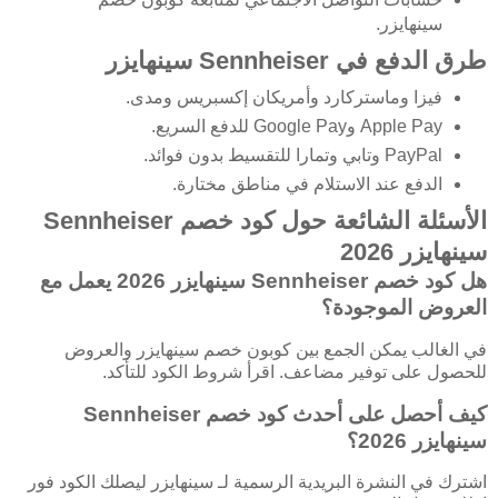
سينهايزر.
طرق الدفع في Sennheiser سينهايزر
فيزا وماستركارد وأمريكان إكسبريس ومدى.
Apple Pay وGoogle Pay للدفع السريع.
PayPal وتابي وتمارا للتقسيط بدون فوائد.
الدفع عند الاستلام في مناطق مختارة.
الأسئلة الشائعة حول كود خصم Sennheiser
سينهايزر 2026
هل كود خصم Sennheiser سينهايزر 2026 يعمل مع
العروض الموجودة؟
في الغالب يمكن الجمع بين كوبون خصم سينهايزر والعروض
للحصول على توفير مضاعف. اقرأ شروط الكود للتأكد.
كيف أحصل على أحدث كود خصم Sennheiser
سينهايزر 2026؟
اشترك في النشرة البريدية الرسمية لـ سينهايزر ليصلك الكود فور