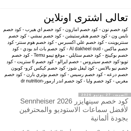
تعالى اشترى اونلاين
كود خصم نون - كود خصم امازون - كود خصم اي هيرب - كود خصم
نايس ون - كود خصم هنقرستيشن - كود خصم نمشي - كود خصم
سنتربوينت - كود خصم علي اكسبرس - كود خصم هوم سنتر- كود
خصم ماكس - Al dakheel oud - كود خصم باث اند بودي - كود
خصم بوكينج - كود خصم ستايلي - موقع تيمو Temu - كود خصم
تويو-كود خصم سيتروس - خصم ايرالو - كود خصم 6 ستريت - كود
خصم نيو بالانس - كود ليفل شوز- كود خصم كيكس كرو- كوبون
خصم درعه - كود خصم رسيس - كود خصم بوتري بارن - كود خصم
مغربي - كود خصم وايا - كود خصم اندر ارمور-dr nutrition
السبت، 27 يونيو 2026
كود خصم سينهايزر Sennheiser 2026
لأفضل سماعات الاستوديو والمحترفين
بجودة ألمانية