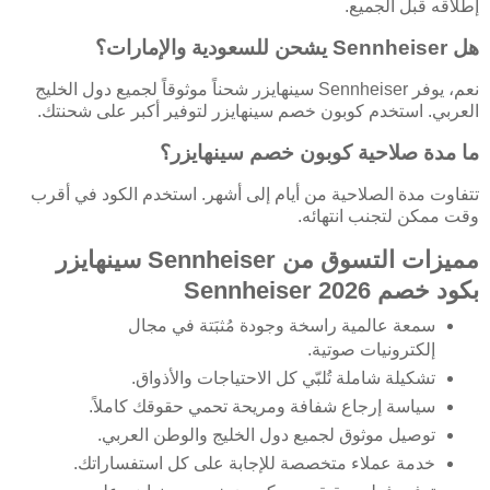
إطلاقه قبل الجميع.
هل Sennheiser يشحن للسعودية والإمارات؟
نعم، يوفر Sennheiser سينهايزر شحناً موثوقاً لجميع دول الخليج
العربي. استخدم كوبون خصم سينهايزر لتوفير أكبر على شحنتك.
ما مدة صلاحية كوبون خصم سينهايزر؟
تتفاوت مدة الصلاحية من أيام إلى أشهر. استخدم الكود في أقرب
وقت ممكن لتجنب انتهائه.
مميزات التسوق من Sennheiser سينهايزر
بكود خصم Sennheiser 2026
سمعة عالمية راسخة وجودة مُثبَتة في مجال
إلكترونيات صوتية.
تشكيلة شاملة تُلبّي كل الاحتياجات والأذواق.
سياسة إرجاع شفافة ومريحة تحمي حقوقك كاملاً.
توصيل موثوق لجميع دول الخليج والوطن العربي.
خدمة عملاء متخصصة للإجابة على كل استفساراتك.