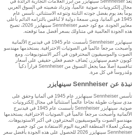
يُعدّ Sennheiser سينهايزر من أبرز العلامات التجارية الرائدة في
مجال إلكترونيات صوتية عالمياً، وتزداد شعبيته في السوق العربي
يوماً بعد يوم بفضل جودته الثابتة وتنوعه الاستثنائي. تأسس عام
1945 في ألمانيا، وبنى سمعةً دولية لا تُنافَس بالتزامه الدائم بأعلى
معايير الجودة. مع كود خصم Sennheiser سينهايزر 2026، تصبح
هذه الجودة العالمية في متناولك بسعر أفضل مما توقعته.
سينهايزر Sennheiser تأسست عام 1945 في فيدنبرج الألمانية
وأصبحت مرجعاً عالمياً في الصوتيات الاحترافية. يستخدمها مهندسو
الصوت والموسيقيون المحترفون في أكبر الاستوديوهات. ومع
كوبون خصم سينهايزر، يُضاف خصم فعلي حقيقي على أسعار
تنافسية أصلاً مما يجعل التسوق من Sennheiser قراراً ذكياً
ومُدروساً في كل مرة.
نبذة عن Sennheiser سينهايزر
تأسس Sennheiser سينهايزر عام 1945 في ألمانيا وحقق على
مدى سنوات طويلة نجاحاً عالمياً استثنائياً في مجال إلكترونيات
صوتية. سينهايزر Sennheiser تأسست عام 1945 في فيدنبرج
الألمانية وأصبحت مرجعاً عالمياً في الصوتيات الاحترافية. يستخدمها
مهندسو الصوت والموسيقيون المحترفون في أكبر الاستوديوهات.
ويمكن لعملاء المنطقة العربية اليوم الاستفادة من كود خصم
Sennheiser سينهايزر 2026 للحصول على هذه الجودة بأفضل سعر