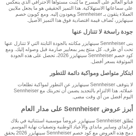
فنانو العالم على المسرح ما يُثبت مستواها الاحترافي الذي ينعكس
على سماعاتها الاستهلاكية. هذا التميز الحقيقي هو ما يجعل ملايين
العملاء يثقون بـ Sennheiser ويعودون إليه. ومع كوبون خصم
سينهايزر، تُضاف قيمة اقتصادية فوق هذا التميز الأصيل.
جودة راسخة لا تتنازل عنها
بنى Sennheiser سينهايزر مكانته بالجودة الثابتة التي لا تتنازل عنها
تحت أي ظرف. كل منتج يمر بمعايير صارمة قبل وصوله إليك. ومع
كود خصم Sennheiser سينهايزر 2026، تحصل على هذه الجودة
الموثوقة بسعر أفضل.
ابتكار متواصل ومواكبة دائمة للتطور
لا يتوقف Sennheiser سينهايزر عن التطور لمواكبة تطلعات
عملائه. هذا الالتزام بالتجديد يضمن أن تجربتك مع Sennheiser
اليوم أفضل من أي وقت مضى.
أبرز عروض Sennheiser على مدار العام
يُطلق Sennheiser سينهايزر عروضاً موسمية استثنائية في بلاك
فرايداي وسايبر مانداي والأعياد الوطنية وتصفيات نهاية الموسم.
دمج هذه العروض مع كود خصم Sennheiser سينهايزر 2026 يحقق