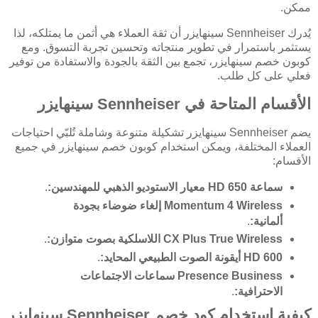
ممكن.
يُدرك Sennheiser سينهايزر أن ثقة العملاء هي أثمن ما يمتلكه، لذا
يستثمر باستمرار في تطوير منتجاته وتحسين تجربة التسوق. ومع
كوبون خصم سينهايزر، تجمع بين الثقة بالجودة والاستفادة من توفير
فعلي على كل طلب.
الأقسام المتاحة في Sennheiser سينهايزر
يضم Sennheiser سينهايزر تشكيلة متنوعة وشاملة تُلبّي احتياجات
العملاء المختلفة، ويمكن استخدام كوبون خصم سينهايزر في جميع
الأقسام:
سماعة HD 650 معيار الاستوديو الذهبي للمهندسين:
.
Momentum 4 Wireless إلغاء ضوضاء بجودة
ألمانية:
.
CX Plus True Wireless اللاسلكية بصوت متوازن:
.
HD 600 أيقونة الصوت الطبيعي المحايد:
.
Presence Business سماعات الاجتماعات
الاحترافية:
.
كيفية استخدام كود خصم Sennheiser سينهايزر