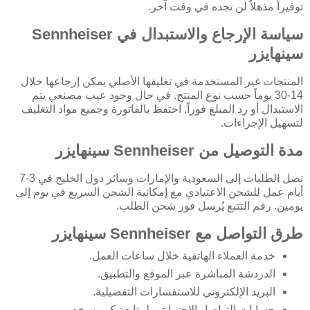
توفيراً مذهلاً لن تجده في وقت آخر.
سياسة الإرجاع والاستبدال في Sennheiser
سينهايزر
المنتجات غير المستخدمة في تغليفها الأصلي يمكن إرجاعها خلال
14-30 يوماً حسب نوع المنتج. في حال وجود عيب مصنعي يتم
الاستبدال أو رد المبلغ فوراً. احتفظ بالفاتورة وجميع مواد التغليف
لتسهيل الإجراءات.
مدة التوصيل من Sennheiser سينهايزر
تصل الطلبات إلى السعودية والإمارات وسائر دول الخليج في 3-7
أيام عمل للشحن الاعتيادي مع إمكانية الشحن السريع في يوم إلى
يومين. رقم التتبع يُرسل فور شحن الطلب.
طرق التواصل مع Sennheiser سينهايزر
خدمة العملاء الهاتفية خلال ساعات العمل.
الدردشة المباشرة عبر الموقع والتطبيق.
البريد الإلكتروني للاستفسارات التفصيلية.
حسابات التواصل الاجتماعي لمتابعة كوبون خصم