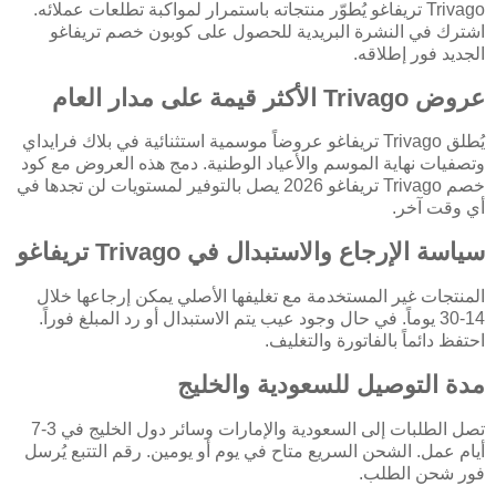
Trivago تريفاغو يُطوّر منتجاته باستمرار لمواكبة تطلعات عملائه.
اشترك في النشرة البريدية للحصول على كوبون خصم تريفاغو
الجديد فور إطلاقه.
عروض Trivago الأكثر قيمة على مدار العام
يُطلق Trivago تريفاغو عروضاً موسمية استثنائية في بلاك فرايداي
وتصفيات نهاية الموسم والأعياد الوطنية. دمج هذه العروض مع كود
خصم Trivago تريفاغو 2026 يصل بالتوفير لمستويات لن تجدها في
أي وقت آخر.
سياسة الإرجاع والاستبدال في Trivago تريفاغو
المنتجات غير المستخدمة مع تغليفها الأصلي يمكن إرجاعها خلال
14-30 يوماً. في حال وجود عيب يتم الاستبدال أو رد المبلغ فوراً.
احتفظ دائماً بالفاتورة والتغليف.
مدة التوصيل للسعودية والخليج
تصل الطلبات إلى السعودية والإمارات وسائر دول الخليج في 3-7
أيام عمل. الشحن السريع متاح في يوم أو يومين. رقم التتبع يُرسل
فور شحن الطلب.