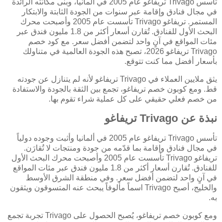
تأسس Trivago تريفاغو عام 2005 في ألمانيا، وبنى مكانته الرائدة
في مجال فنادق وإقامة عبر سنوات من الجودة الثابتة والابتكار
المستمر. تريفاغو Trivago تأسست عام 2005 وأصبحت محرك
البحث الأول للفنادق. تُقارن أسعار أكثر من 1.8 مليون فندق عبر
مئات المواقع في آنٍ واحد لتضمن أفضل سعر. مع كود خصم
Trivago تريفاغو 2026، تصبح هذه الجودة العالمية في متناولك
بأسعار أفضل مما كنت تتوقع.
يثق ملايين العملاء في Trivago تريفاغو لأنه لم يتنازل عن جودته
قط. ومع كوبون خصم تريفاغو، تجمع بين الثقة بالجودة والاستفادة
من خصم فعلي حقيقي على كل عملية شراء تقوم بها.
نبذة عن Trivago تريفاغو
تأسس Trivago تريفاغو عام 2005 في ألمانيا وأثبت وجوده دولياً
في مجال فنادق وإقامة بما قدّمه من جودة ومنتجات لا تُقارَن.
تريفاغو Trivago تأسست عام 2005 وأصبحت محرك البحث الأول
للفنادق. تُقارن أسعار أكثر من 1.8 مليون فندق عبر مئات المواقع
في آنٍ واحد لتضمن أفضل سعر. وفي منطقة الشرق الأوسط
والخليج، أصبح Trivago اسماً مألوفاً يبحث عنه المتسوقون ويثقون
به.
ومع كوبون خصم تريفاغو، يُصبح الحصول على Trivago تجربة تجمع