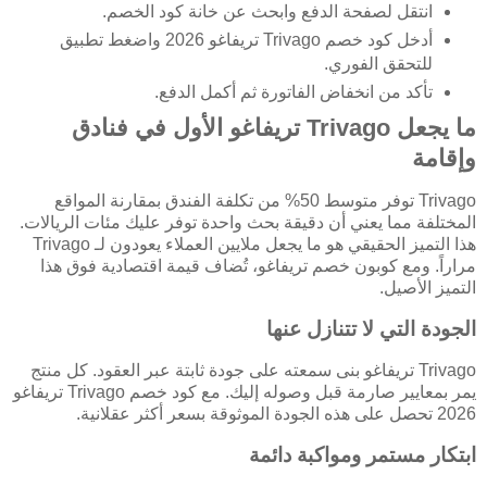
انتقل لصفحة الدفع وابحث عن خانة كود الخصم.
أدخل كود خصم Trivago تريفاغو 2026 واضغط تطبيق
للتحقق الفوري.
تأكد من انخفاض الفاتورة ثم أكمل الدفع.
ما يجعل Trivago تريفاغو الأول في فنادق
وإقامة
Trivago توفر متوسط 50% من تكلفة الفندق بمقارنة المواقع
المختلفة مما يعني أن دقيقة بحث واحدة توفر عليك مئات الريالات.
هذا التميز الحقيقي هو ما يجعل ملايين العملاء يعودون لـ Trivago
مراراً. ومع كوبون خصم تريفاغو، تُضاف قيمة اقتصادية فوق هذا
التميز الأصيل.
الجودة التي لا تتنازل عنها
Trivago تريفاغو بنى سمعته على جودة ثابتة عبر العقود. كل منتج
يمر بمعايير صارمة قبل وصوله إليك. مع كود خصم Trivago تريفاغو
2026 تحصل على هذه الجودة الموثوقة بسعر أكثر عقلانية.
ابتكار مستمر ومواكبة دائمة