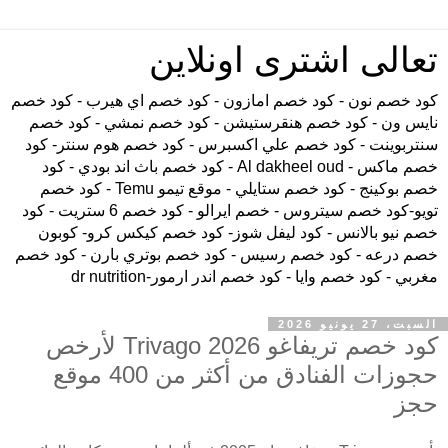
تعالى اشترى اونلاين
كود خصم نون - كود خصم امازون - كود خصم اي هيرب - كود خصم
نايس ون - كود خصم هنقرستيشن - كود خصم نمشي - كود خصم
سنتربوينت - كود خصم علي اكسبرس - كود خصم هوم سنتر- كود
خصم ماكس - Al dakheel oud - كود خصم باث اند بودي - كود
خصم بوكينج - كود خصم ستايلي - موقع تيمو Temu - كود خصم
تويو-كود خصم سيتروس - خصم ايرالو - كود خصم 6 ستريت - كود
خصم نيو بالانس - كود ليفل شوز- كود خصم كيكس كرو- كوبون
خصم درعه - كود خصم رسيس - كود خصم بوتري بارن - كود خصم
مغربي - كود خصم وايا - كود خصم اندر ارمور-dr nutrition
السبت، 27 يونيو 2026
كود خصم تريفاغو Trivago 2026 لأرخص
حجوزات الفنادق من أكثر من 400 موقع
حجز