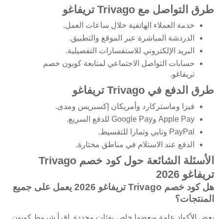
طرق التواصل مع Trivago تريفاغو
خدمة العملاء الهاتفية خلال ساعات العمل.
الدردشة المباشرة عبر الموقع والتطبيق.
البريد الإلكتروني للاستفسارات التفصيلية.
حسابات التواصل الاجتماعي لمتابعة كوبون خصم
تريفاغو.
طرق الدفع في Trivago تريفاغو
فيزا وماستركارد وأمريكان إكسبريس ومدى.
Apple Pay وGoogle Pay للدفع السريع.
PayPal وتابي وتمارا للتقسيط.
الدفع عند الاستلام في مناطق مختارة.
الأسئلة الشائعة حول كود خصم Trivago
تريفاغو 2026
هل كود خصم Trivago تريفاغو 2026 يعمل على جميع
المنتجات؟
بعض الأكواد عامة وبعضها خاص بفئات محددة. اقرأ شروط كوبون