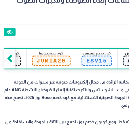
Bose 202 لأفضل سماعات إلغاء الضوضاء ومكبرات الصوت
ون
كود خصم
إيسيفن
كود خصم
جوميا
كود خصم
سي
EP15
JUMIA20
ESV15
ت المتحدة، وبنى مكانته الرائدة في مجال إلكترونيات صوتية عبر سنوات من الجودة
الثابتة والابتكار المستمر. بوز Bose تأسست عام 1964 في ماساتشوستس وابتكرت تقنية إلغاء الضوضاء النشطة ANC عام
1989 التي غيّرت صناعة السماعات إلى الأبد. اليوم مرادفة الجودة الصوتية الاستثنائية. مع كود خصم Bose بوز 2026، تصبح هذه
وقع.
أنه لم يتنازل عن جودته قط. ومع كوبون خصم بوز، تجمع بين الثقة بالجودة والاستفادة من