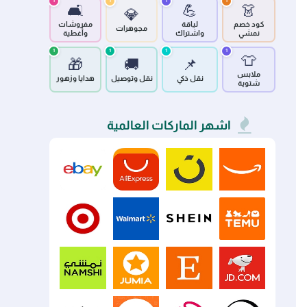
1
1
1
1
🛋️
💪
👗
💎
كود خصم
لياقة
مفروشات
مجوهرات
نمشي
واشتراك
وأغطية
1
1
1
1
👕
🎁
🚚
📌
ملابس
نقل ذكي
نقل وتوصيل
هدايا وزهور
شتوية
اشهر الماركات العالمية
eBay
AliExpress
Noon
Amazon
Target
Walmart
SHEIN
Temu