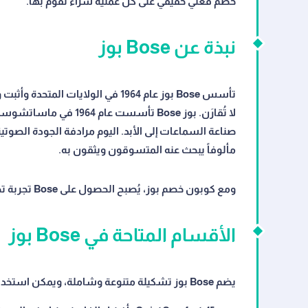
خصم فعلي حقيقي على كل عملية شراء تقوم بها.
نبذة عن Bose بوز
تأسس Bose بوز عام 1964 في الولايا
مألوفاً يبحث عنه المتسوقون ويثقون به.
ومع كوبون خصم بوز، يُصبح الحصول على Bose تجربة تجمع بين الجودة العالمية والسعر المدروس الذي يحترم ميزانيتك.
الأقسام المتاحة في Bose بوز
يضم Bose بوز تشكيلة متنوعة وشاملة، ويمكن استخدام كوبون خصم بوز في جميع الأقسام للحصول على خصم مُضاف: