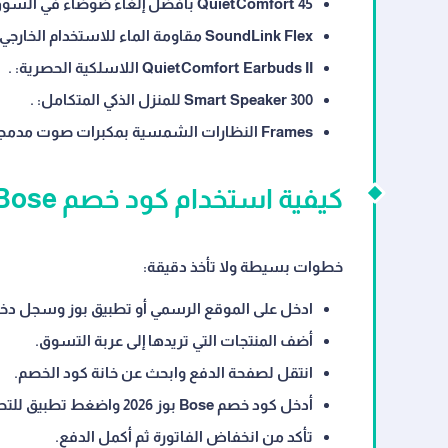
QuietComfort 45 بأفضل إلغاء ضوضاء في السوق:
SoundLink Flex مقاومة الماء للاستخدام الخارجي:
QuietComfort Earbuds II اللاسلكية الحصرية:
.
Smart Speaker 300 للمنزل الذكي المتكامل:
.
Frames النظارات الشمسية بمكبرات صوت مدمجة:
كيفية استخدام كود خصم Bose بوز 2026 للحصول على خصم فوري
خطوات بسيطة ولا تأخذ دقيقة:
ادخل على الموقع الرسمي أو تطبيق بوز وسجل دخ
أضف المنتجات التي تريدها إلى عربة التسوق.
انتقل لصفحة الدفع وابحث عن خانة كود الخصم.
أدخل كود خصم Bose بوز 2026 واضغط تطبيق للتحقق الفوري.
تأكد من انخفاض الفاتورة ثم أكمل الدفع.