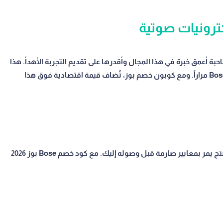
تها لـ35 عاماً مما يجعلها صاحبة أعمق خبرة في هذا المجال وأقدرها على تقديم التجربة الأهدأ. هذا
التميز الحقيقي هو ما يجعل ملايين العملاء يعودون لـ Bose مراراً. ومع كوبون خصم بوز، تُضاف قيمة اقتصادية فوق هذا
Bose بوز بنى سمعته على جودة ثابتة عبر العقود. كل منتج يمر بمعايير صارمة قبل وصوله إليك. مع كود خصم Bose بوز 2026