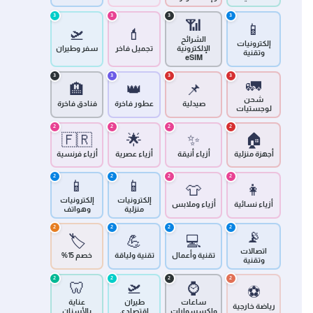
3
3
3
3
📶
📱
🛫
💄
الشرائح
إلكترونيات
الإلكترونية
تجميل فاخر
سفر وطيران
وتقنية
eSIM
3
3
3
3
🚛
🏨
👑
📌
شحن
صيدلية
عطور فاخرة
فنادق فاخرة
لوجستيات
2
2
2
2
🇫🇷
🌟
✨
🏠
أجهزة منزلية
أزياء أنيقة
أزياء عصرية
أزياء فرنسية
2
2
2
2
📱
📱
👕
👩
إلكترونيات
إلكترونيات
أزياء نسائية
أزياء وملابس
منزلية
وهواتف
2
2
2
2
📡
🏷️
💪
💻
اتصالات
تقنية وأعمال
تقنية ولياقة
خصم 15%
وتقنية
2
2
2
2
🦷
🛫
⌚
⚽
ساعات
طيران
عناية
رياضة خارجية
وإكسسوارات
اقتصادي
بالأسنان