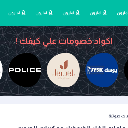
مازون
امازون
امازون
امازون
امازون
اكواد خصومات علي كيفك !
يات صوتية
جولد سينت
يوسك
جويل