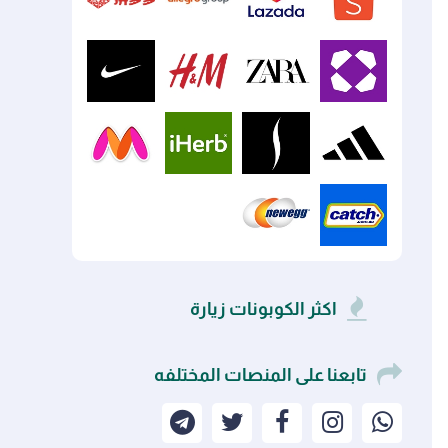
Wildberries
Ozon
Libre
Coupang
Pinduoduo
Allegro
Lazada
Shopee
Nike
H&M
Zara
Wayfair
Myntra
iHerb
Sephora
Adidas
Newegg
Catch
اكثر الكوبونات زيارة
تابعنا على المنصات المختلفه