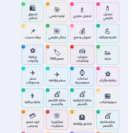
1
1
1
1
🛍️
💄
🎯
💄
تجميل
تسوق
تجميل عصري
ترفيه رقمي
طبيعي
شامل
1
1
1
1
📌
🌺
💰
💪
تغذية ولياقة
تمويل ودفع
جمال طبيعي
جولد سينت
1
1
1
1
⚽
🍰
🏷️
👟
حلويات
رياضة
حذية
خصم 50%
ومثلجات
وأدوات
1
1
1
1
✈️
⌚
✈️
⚽
ساعات
سفر
رياضة وأزياء
سفر وإقامة
سويسرية
وحجوزات
1
1
1
1
💇
💇
👨
🏪
عناية احترافية
عناية بالشعر
سوبرماركت
عناية رجالية
بالشعر
والجسم
1
1
1
1
💳
🌸
💇
🏨
عناية فاخرة
فيكتوريا
كود خصم
فنادق وإقامة
بالشعر
سيكريت
رسيس