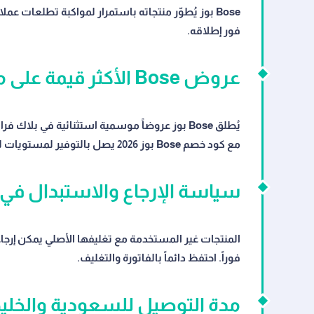
Bose بوز يُطوّر منتجاته باستمرار لمواكبة تطلعات 
فور إطلاقه.
عروض Bose الأكثر قيمة على مدار العام
يُطلق Bose بوز عروضاً موسمية استثنائية في ب
مع كود خصم Bose بوز 2026 يصل بالتوفير لمستويات لن تجدها في أي وقت آخر.
سياسة الإرجاع والاستبدال في Bose بوز
فوراً. احتفظ دائماً بالفاتورة والتغليف.
مدة التوصيل للسعودية والخلي