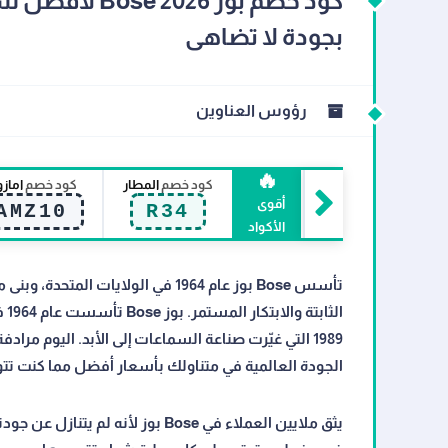
كود خصم بوز 6
بجودة لا تضاهى
رؤوس العناوين
🔥
كود خصم
المطار
كود خصم
اماز
أقوى
AMZ10
R34
الأكواد
تأسس Bose بوز عام 1964 في الولايا
الجودة العالمية في متناولك بأسعار أفضل مما كنت تت
يثق ملايين العملاء في Bose بوز ل