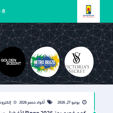
ا
باث اند بودي
فيكتوريا
يونيو 27, 2026
أكواد خصم 2026
إلكترون
Mumz
وركس
سيكريت
Metro Brazil