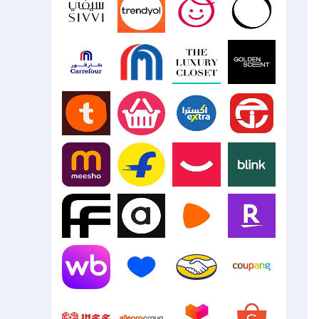
Namshi
Jumia
Etsy
JD.com
Sivvi
Trendyol
Mumzworld
Ounass
The
Carrefour
Carrefour
Luxury
Egypt
UAE
Closet
GoldenScent
Talabat
Instashop
Extra
Jarir
Meesho
Flipkart
Digikala
Blink
Farfetch
ASOS
Zalando
Rakuten
Mercado