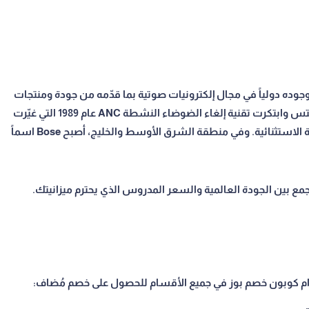
ت المتحدة وأثبت وجوده دولياً في مجال إلكترونيات صوتية بما قدّمه من جودة ومنتجات
لا تُقارَن. بوز Bose تأسست عام 1964 في ماساتشوستس وابتكرت تقنية إلغاء الضوضاء النشطة ANC عام 1989 التي غيّرت
صناعة السماعات إلى الأبد. اليوم مرادفة الجودة الصوتية الاستثنائية. وفي منطقة الشرق الأوسط والخليج، أصبح Bose اسماً