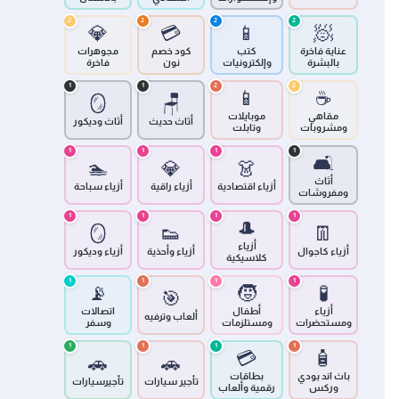
2
2
2
2
💎
💳
📱
🧖
عناية فاخرة
كتب
كود خصم
مجوهرات
بالبشرة
وإلكترونيات
نون
فاخرة
1
1
2
2
📱
☕
🪞
🪑
مقاهي
موبايلات
أثاث حديث
أثاث وديكور
ومشروبات
وتابلت
1
1
1
1
🛋️
🏊
💎
👗
أثاث
أزياء اقتصادية
أزياء راقية
أزياء سباحة
ومفروشات
1
1
1
1
🎩
🪞
👟
👖
أزياء
أزياء كاجوال
أزياء وأحذية
أزياء وديكور
كلاسيكية
1
1
1
1
📡
🧒
🧪
🎯
أزياء
أطفال
اتصالات
ألعاب وترفيه
ومستحضرات
ومستلزمات
وسفر
1
1
1
1
💳
🧴
🚗
🚗
باث اند بودي
بطاقات
تأجير سيارات
تأجيرسيارات
وركس
رقمية وألعاب