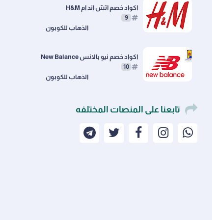
اكواد خصم اتش اند ام H&M
9
اكواد خصم نيو بالانس New Balance
10
تابعنا على المنصات المختلفه