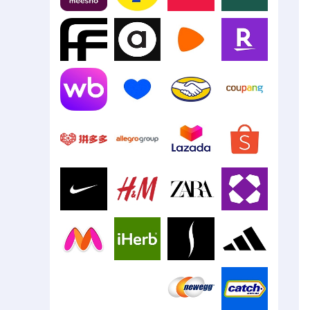
Meesho
Flipkart
Digikala
Blink
Farfetch
ASOS
Zalando
Rakuten
Mercado
Wildberries
Ozon
Libre
Coupang
Pinduoduo
Allegro
Lazada
Shopee
Nike
H&M
Zara
Wayfair
Myntra
iHerb
Sephora
Adidas