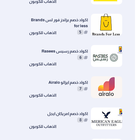
اكواد خصم براندز فور لس Brands
for less
5
اكواد خصم رسيس Rasees
6
اكواد خصم ايرالو ‎ Airalo
7
اكواد خصم امريكان ايجل
8