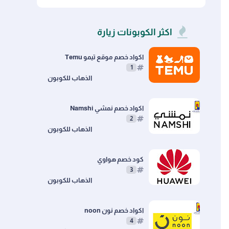
Newegg
Catch
اكثر الكوبونات زيارة
اكواد خصم موقع تيمو Temu
1
اكواد خصم نمشي Namshi
2
كود خصم هواوي
3
اكواد خصم نون noon
4