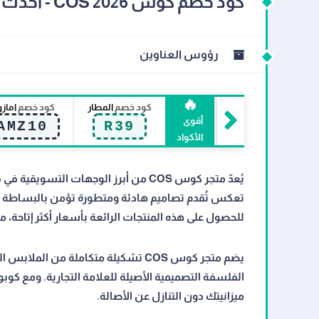
كود خصم كوس COS 2026 - أحدث العروض والخصومات
رؤوس العناوين
🔥
كود خصم
المطار
كود خصم
اماز
أقوى
AMZ10
R39
الأكواد
يُعدّ متجر كوس COS من أبرز الوجهات التس
للحصول على هذه المنتجات الرائعة بأسعار أكثر إتاحة،
يضم متجر كوس COS تشكيلة متكاملة من
ميزانيتك دون التنازل عن الأصالة.