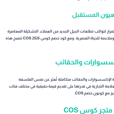
عيون المستقبل
 تتطور باستمرار لتواكب تطلعات الجيل الجديد من العملاء. التشكيلة المعاصرة
تُقدم نفس المعايير العالية للجودة بأسلوب أكثر حداثة وملاءمة للحياة العصرية. ومع كود خصم كوس COS 2026 تصبح هذه
سسوارات والحقائب
قدم تشكيلة الإكسسوارات والحقائب متكاملة تُعبّر عن نفس الفلسفة
مة التجارية في قدرتها على تقديم قيمة حقيقية في مختلف فئات
مع كوبون خصم COS.
تجر كوس COS