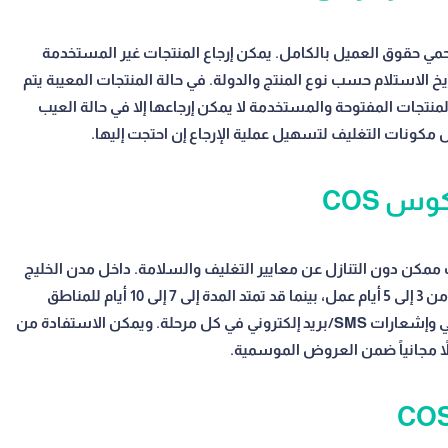
لة وشفافة تحمي حقوق العميل بالكامل. يمكن إرجاع المنتجات غير المستخدمة
ا الأصلي خلال 14 إلى 30 يوماً من تاريخ الاستلام حسب نوع المنتج والدولة. في حالة المنتجات المعيبة يتم
لمنتجات المفتوحة والمستخدمة لا يمكن إرجاعها إلا في حالة العيب
ل مكونات التغليف لتسهيل عملية الإرجاع إن احتجت إليها.
س COS
ي أقصر وقت ممكن دون التنازل عن معايير التغليف والسلامة. داخل مدن الخليج
الكبرى كدبي والرياض وأبوظبي تستغرق الطلبات عادةً من 3 إلى 5 أيام عمل، بينما قد تمتد المدة إلى 7 إلى 10 أيام للمناطق
الأبعد. يُوفر المتجر خدمة تتبع الطلبات في الوقت الفعلي وإشعارات SMS/بريد إلكتروني في كل مرحلة. ويمكن الاستفادة من