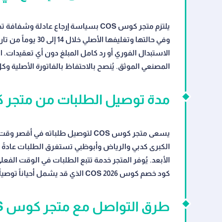
يلتزم متجر كوس COS بسياسة إرجاع عاد
وفي حالتها وتغليفه
الاستبدال الفوري أو رد كامل المبلغ دون أي تعقيدات. ا
المصنعي الموثق. يُنصح بالاحتفاظ بالفاتورة الأصلية وك
مدة توصيل الطلبات من متجر كو
يسعى متجر كوس COS لتوصيل طلباته ف
كود خصم كوس COS 2026 الذي قد يشمل أحياناً توصيلاً مجانياً ضمن العروض الموسمية.
طرق التواصل مع متجر كوس COS