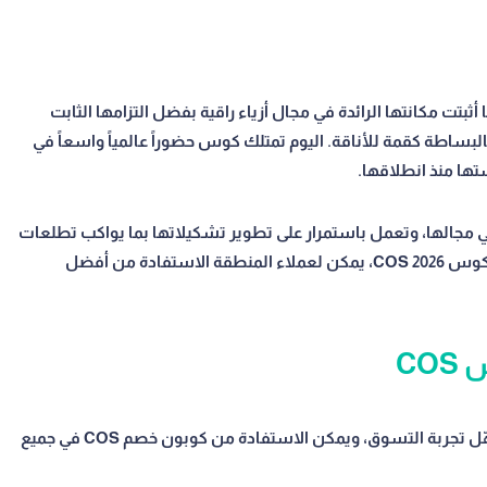
ويد، وسرعان ما أثبتت مكانتها الرائدة في مجال أزياء راقية بفضل التزامها الثابت
البساطة كقمة للأناقة. اليوم تمتلك كوس حضوراً عالمياً واسعاً في
ا مرجعاً في مجالها، وتعمل باستمرار على تطوير تشكيلاتها بما يواكب تطلعات
عملائها في المنطقة العربية والخليجية. ومع كود خصم كوس COS 2026، يمكن لعملاء المنطقة الاستفادة من أفضل
CO
يُنظّم متجر كوس COS منتجاته في أقسام واضحة تسهّل تجربة التسوق، ويمكن الاستفادة من كوبون خصم COS في جميع