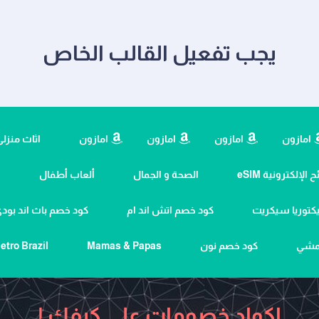
يجب تفعيل القالب الخاص
امازون
امازون
امازون
امازون
اثاث منزل
 الإلكترونية eSIM
الصحة و الجمال
ألعاب أطفال
ا
كتوريا سيكريت
كود خصم اتش اند ام
كود خصم باث اند بو
نمشي
كود خصم نون
Mamas & Papas
etro Brazil
اكواد خصومات علي كيفك !