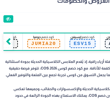
ون
كود خصم
إيسيفن
كود خصم
جوميا
كود خصم
سي
EP15
JUMIA20
ESV15
ويقية في فئة أزياء راقية، إذ يُقدم الملابس الكلاسيكية الحديثة بجودة استثنائية
تعكس تُقدم تصاميم هادئة ومتطورة تؤمن بالبساطة كقمة للأناقة. مع كود خصم كوس COS 2026، تتوفر فرصة حقيقية
 مما يجعل التسوق من كوس تجربة تجمع بين المتعة والتوفير الفعلي.
 الملابس الكلاسيكية الحديثة والإكسسوارات والحقائب، وجميعها تعكس
الفلسفة التصميمية الأصيلة للعلامة التجارية. ومع كوبون خصم COS، يمكنك الاستمتاع بهذه الجودة الرائعة في حدود