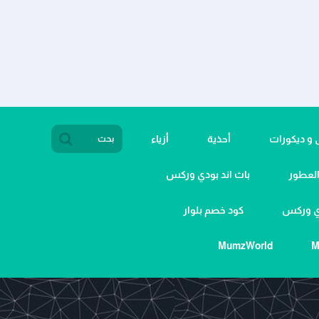
ى و ديكورات
أحذية
أزياء
لعطور
باث اند بودي وركس
دي وركس
كود خصم بلوار
MumzWorld
M