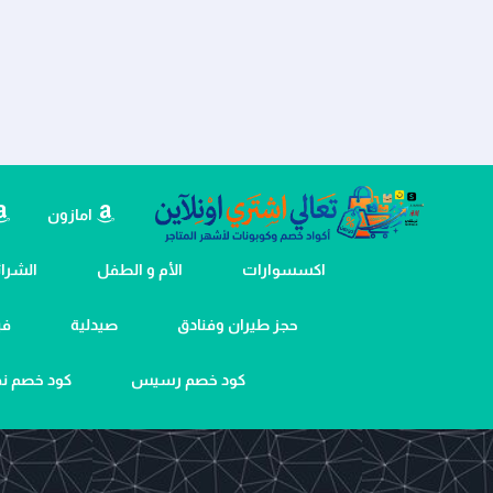
امازون
اكسسوارات
الأم و الطفل
الشرائح
حجز طيران وفنادق
صيدلية
في
كود خصم رسيس
كود خصم 