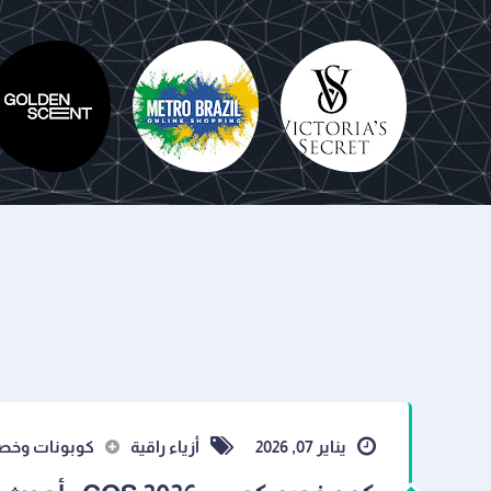
 بودي
فيكتوريا
س
سيكريت
Metro Brazil
جولد سينت
يناير 07, 2026
أزياء راقية
كوبونات وخص