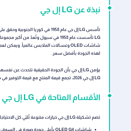
نبذة عن LG إل جي
تأسس LG إل جي عام 1958 في كوريا 
LG تأسست عام 1958 في سيول وتُعدّ من 
شاشات OLED وغسالات الملابس عالمياً. وي
لهذه الجودة بأفضل سعر.
يؤمن LG إل جي بأن الجودة الحقيقية تتحدث عن نف
LG إل جي 2026، تجمع قيمة المنتج مع قيمة التوفير في صفقة واحدة.
الأقسام المتاحة في LG إل جي
تضم تشكيلة LG إل جي خيارات متنوعة تُلبّي كل الاحتياجات، وكوبون خصم إل جي يعمل في جميع الأقسام:
شاشات OLED G4 بأعلى جودة صورة في السوق:
.