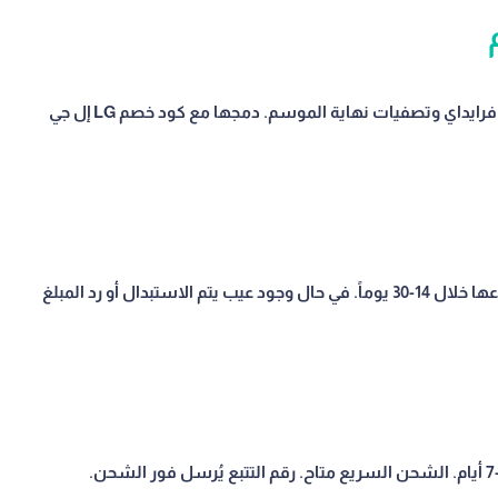
يُطلق LG إل جي خصومات موسمية استثنائية في بلاك فرايداي وتصفيات نهاية الموسم. دمجها مع كود خصم LG إل جي
المنتجات غير المستخدمة في تغليفها الأصلي يمكن إرجاعها خلال 14-30 يوماً. في حال وجود عيب يتم الاستبدال أو رد المبلغ