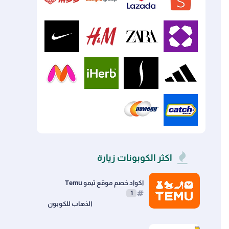
Wildberries
Ozon
Libre
Coupang
Pinduoduo
Allegro
Lazada
Shopee
Nike
H&M
Zara
Wayfair
Myntra
iHerb
Sephora
Adidas
Newegg
Catch
اكثر الكوبونات زيارة
اكواد خصم موقع تيمو Temu
1