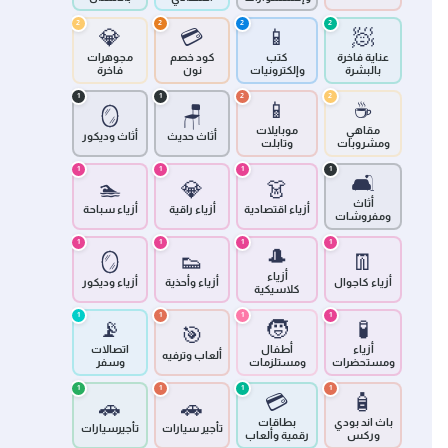
2
2
2
2
💎
💳
📱
🧖
عناية فاخرة
كتب
كود خصم
مجوهرات
بالبشرة
وإلكترونيات
نون
فاخرة
1
1
2
2
📱
☕
🪞
🪑
مقاهي
موبايلات
أثاث حديث
أثاث وديكور
ومشروبات
وتابلت
1
1
1
1
🛋️
🏊
💎
👗
أثاث
أزياء اقتصادية
أزياء راقية
أزياء سباحة
ومفروشات
1
1
1
1
🎩
🪞
👟
👖
أزياء
أزياء كاجوال
أزياء وأحذية
أزياء وديكور
كلاسيكية
1
1
1
1
📡
🧒
🧪
🎯
أزياء
أطفال
اتصالات
ألعاب وترفيه
ومستحضرات
ومستلزمات
وسفر
1
1
1
1
💳
🧴
🚗
🚗
باث اند بودي
بطاقات
تأجير سيارات
تأجيرسيارات
وركس
رقمية وألعاب