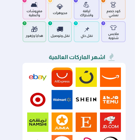
1
1
1
1
🛋️
💪
👗
💎
كود خصم
لياقة
مفروشات
مجوهرات
نمشي
واشتراك
وأغطية
1
1
1
1
👕
🎁
🚚
📌
ملابس
نقل ذكي
نقل وتوصيل
هدايا وزهور
شتوية
اشهر الماركات العالمية
eBay
AliExpress
Noon
Amazon
Target
Walmart
SHEIN
Temu