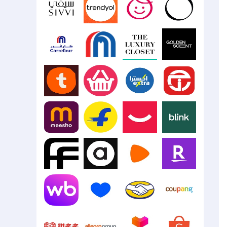
Namshi
Jumia
Etsy
JD.com
Sivvi
Trendyol
Mumzworld
Ounass
The
Carrefour
Carrefour
Luxury
Egypt
UAE
Closet
GoldenScent
Talabat
Instashop
Extra
Jarir
Meesho
Flipkart
Digikala
Blink
Farfetch
ASOS
Zalando
Rakuten
Mercado