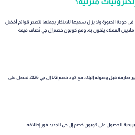
 المعيار الذهبي في جودة الصورة ولا يزال سعيها للابتكار يجعلها تتصدر قوائم أفضل
ام. هذا ما يُميّز LG إل جي ويجعل ملايين العملاء يثقون به. ومع كوبون خصم إل جي تُضاف قيمة
بنى LG إل جي مكانته بالجودة الثابتة. كل منتج يمر بمعايير صارمة قبل وصوله إليك. مع كود خصم LG إل جي 2026 تحصل على