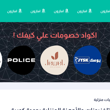
مازون
امازون
امازون
امازون
امازون
اكواد خصومات علي كيفك !
يات منزلية
جولد سينت
يوسك
جويل