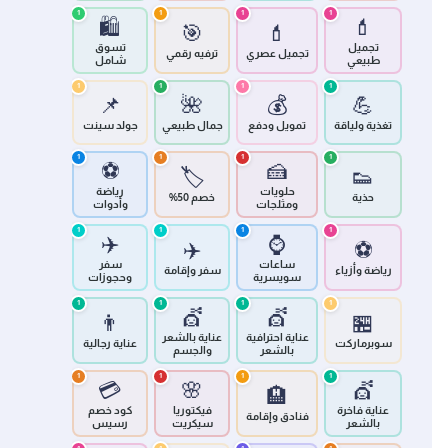
1
1
1
1
🛍️
💄
🎯
💄
تجميل
تسوق
تجميل عصري
ترفيه رقمي
طبيعي
شامل
1
1
1
1
📌
🌺
💰
💪
تغذية ولياقة
تمويل ودفع
جمال طبيعي
جولد سينت
1
1
1
1
⚽
🍰
🏷️
👟
حلويات
رياضة
حذية
خصم 50%
ومثلجات
وأدوات
1
1
1
1
✈️
⌚
✈️
⚽
ساعات
سفر
رياضة وأزياء
سفر وإقامة
سويسرية
وحجوزات
1
1
1
1
💇
💇
👨
🏪
عناية احترافية
عناية بالشعر
سوبرماركت
عناية رجالية
بالشعر
والجسم
1
1
1
1
💳
🌸
💇
🏨
عناية فاخرة
فيكتوريا
كود خصم
فنادق وإقامة
بالشعر
سيكريت
رسيس