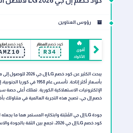
كود خصم إل جي LG 2026 لأفضل التلفزيونات والأجهزة المنزلية بجودة كورية
رؤوس العناوين
🔥
كود خصم
المطار
كود خصم
اماز
أقوى
AMZ10
R34
الأكواد
خصم إل جي، تصبح هذه التجربة العالمية في متناولك ب
جودة LG إل جي المُثبَتة وابتكاره المستمر هما ما ي
كود خصم LG إل جي 2026، تجمع بين الثقة بالجودة والاستفادة الفعلية من خصم حقيقي.