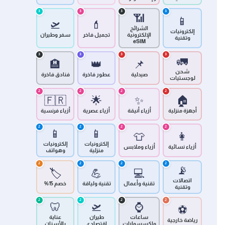
3
3
3
3
📶
📱
🛫
💄
الشرائح
إلكترونيات
الإلكترونية
تجميل فاخر
سفر وطيران
وتقنية
eSIM
3
3
3
3
🚛
🏨
👑
📌
شحن
صيدلية
عطور فاخرة
فنادق فاخرة
لوجستيات
2
2
2
2
🇫🇷
🌟
✨
🏠
أجهزة منزلية
أزياء أنيقة
أزياء عصرية
أزياء فرنسية
2
2
2
2
📱
📱
👕
👩
إلكترونيات
إلكترونيات
أزياء نسائية
أزياء وملابس
منزلية
وهواتف
2
2
2
2
📡
🏷️
💪
💻
اتصالات
تقنية وأعمال
تقنية ولياقة
خصم 15%
وتقنية
2
2
2
2
🦷
🛫
⌚
⚽
ساعات
طيران
عناية
رياضة خارجية
وإكسسوارات
اقتصادي
بالأسنان