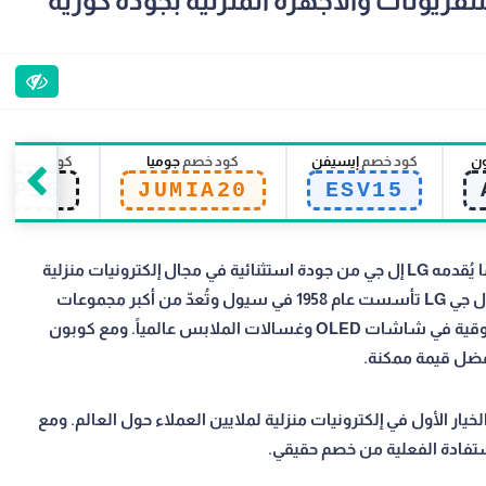
ون
كود خصم
إيسيفن
كود خصم
جوميا
كود خصم
سي
EP15
JUMIA20
ESV15
يبحث الكثير عن كود خصم LG إل جي 2026 للوصول إلى ما يُقدمه LG إل جي من جودة استثنائية في مجال إلكترونيات منزلية
بأسعار أكثر إتاحة. تأسس عام 1958 في كوريا الجنوبية، إل جي LG تأسست عام 1958 في سيول وتُعدّ من أكبر مجموعات
الإلكترونيات الاستهلاكية الكورية. تمتلك أعلى حصة سوقية في شاشات OLED وغسالات الملابس عالمياً. ومع كوبون
أفضل قيمة ممكنة.
جعله الخيار الأول في إلكترونيات منزلية لملايين العملاء حول العالم. ومع