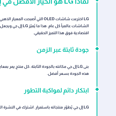
لماذا LG هو الخيار الأفضل في إلكترونيات منزلية؟
LG اخترعت شاشات OLED التي أصبحت
الشاشات عالمياً كل ع
اقتصادية فوق هذا التميز الحقيقي.
جودة ثابتة عبر الزمن
هذه الجودة بسعر أفضل.
ابتكار دائم لمواكبة التطور
LG إل جي يُطوّر منتجاته باستمرار. اشترك في النشرة البريدية للحصول على كوبون خصم إل جي الجديد فور إطلاقه.