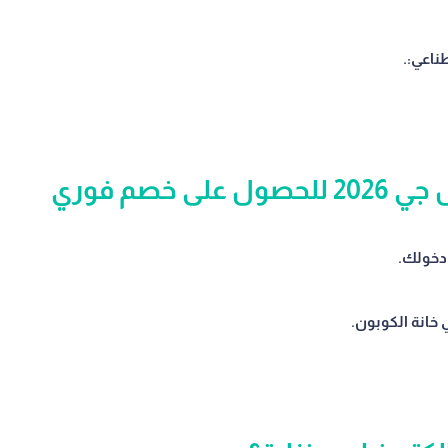
.
دخولك.