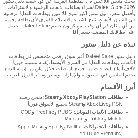
يبحث ملايين اللاعبين في المنطقة العربية عن كود خصم دليل ستور
Daleel Store 2026 لشراء بطاقات الألعاب الرقمية والاشتراكات
بأفضل سعر. دليل ستور أكبر سوق للاعبين وبطاقات الهدايا الرقمية
في الشرق الأوسط يُتيح الشراء والاستلام الفوري لأي بطاقة رقمية
من أي مكان في أي وقت. مع كوبون خصم Daleel Store، تحصل
على بطاقاتك المفضلة بسعر أقل.
نبذة عن دليل ستور
دليل ستور Daleel Store أكبر سوق رقمي متخصص في بطاقات
الألعاب وبطاقات الهدايا في الشرق الأوسط. يُقدم تسليماً فورياً
لآلاف أنواع البطاقات من جميع المنصات خلال ثوانٍ من إتمام الدفع.
يخدم الملايين في السعودية والإمارات ومصر وسائر الدول العربية.
أبرز الأقسام
بطاقات PlayStation وXbox وSteam:
شحن رصيد
PSN وXbox Live وSteam لجميع الأسواق فورياً.
بطاقات الألعاب الموبايل:
PUBG وFreeFire وCOD
Mobile وRoblox وMinecraft.
بطاقات الاشتراكات:
Netflix وSpotify وApple Music
وYouTube Premium.