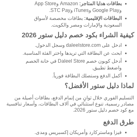
بطاقات هدايا المتاجر:
Amazon وApp Store
وGoogle Play وiTunes وSTC Pay.
البطاقات الإقليمية:
بطاقات مخصصة لأسواق
السعودية والإمارات ومصر والكويت.
كيفية الشراء بكود خصم دليل ستور 2026
ادخل على daleelstore.com وسجل الدخول.
ابحث عن البطاقة التي تريدها واختر الفئة المناسبة.
أدخل كوبون خصم Daleel Store في خانة الخصم
واضغط تطبيق.
أكمل الدفع وستصلك البطاقة فورياً.
لماذا دليل ستور الأفضل؟
التسليم الفوري خلال ثوانٍ من إتمام الدفع، بطاقات أصيلة من
مصادر رسمية، تنوع استثنائي في آلاف البطاقات، وأسعار تنافسية
مع كود خصم دليل ستور 2026.
طرق الدفع
فيزا وماستركارد وأمريكان إكسبريس ومدى.