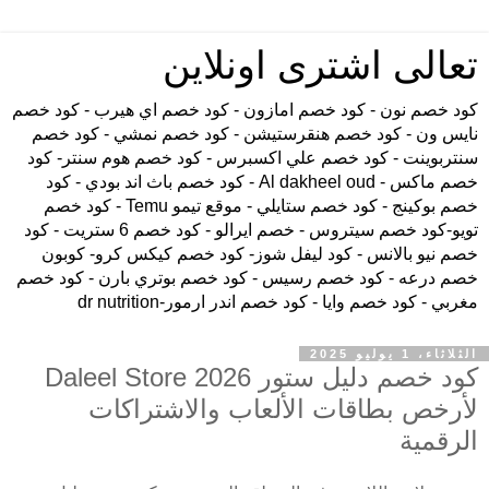
تعالى اشترى اونلاين
كود خصم نون - كود خصم امازون - كود خصم اي هيرب - كود خصم
نايس ون - كود خصم هنقرستيشن - كود خصم نمشي - كود خصم
سنتربوينت - كود خصم علي اكسبرس - كود خصم هوم سنتر- كود
خصم ماكس - Al dakheel oud - كود خصم باث اند بودي - كود
خصم بوكينج - كود خصم ستايلي - موقع تيمو Temu - كود خصم
تويو-كود خصم سيتروس - خصم ايرالو - كود خصم 6 ستريت - كود
خصم نيو بالانس - كود ليفل شوز- كود خصم كيكس كرو- كوبون
خصم درعه - كود خصم رسيس - كود خصم بوتري بارن - كود خصم
مغربي - كود خصم وايا - كود خصم اندر ارمور-dr nutrition
الثلاثاء، 1 يوليو 2025
كود خصم دليل ستور Daleel Store 2026
لأرخص بطاقات الألعاب والاشتراكات
الرقمية